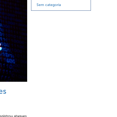
Sem categoria
es
egistrou ataques