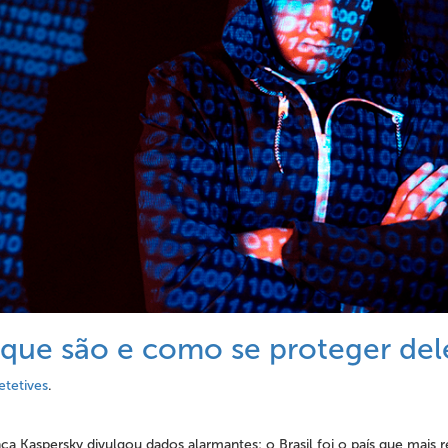
 que são e como se proteger del
etetives
.
 Kaspersky divulgou dados alarmantes: o Brasil foi o país que mais r