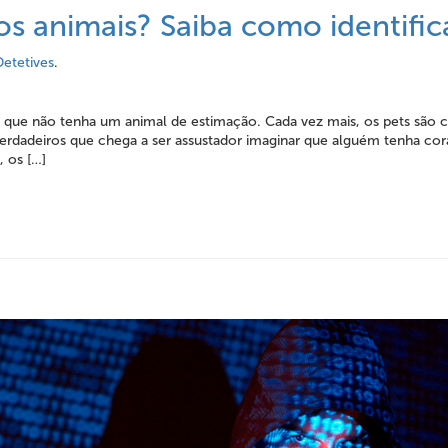
s animais? Saiba como identific
Detetives
.
eiro que não tenha um animal de estimação. Cada vez mais, os pets são 
verdadeiros que chega a ser assustador imaginar que alguém tenha co
 os […]